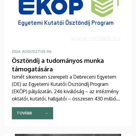
2026. AUGUSZTUS 06.
Ösztöndíj a tudományos munka
támogatására
Ismét sikeresen szerepelt a Debreceni Egyetem
(DE) az Egyetemi Kutatói Ösztöndíj Program
(EKÖP) pályázatán. 246 kiválóság – az intézmény
oktatói, kutatói, hallgatói – összesen 430 millió
forint támogatást nyert el pályaművével
tudományos munkája folyatásához.
TOVÁBB