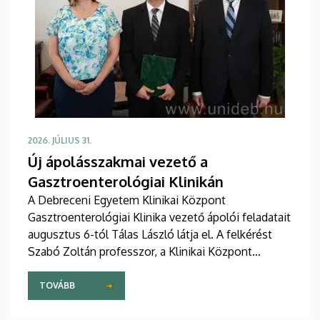
2026. JÚLIUS 31.
Új ápolásszakmai vezető a
Gasztroenterológiai Klinikán
A Debreceni Egyetem Klinikai Központ
Gasztroenterológiai Klinika vezető ápolói feladatait
augusztus 6-tól Tálas László látja el. A felkérést
Szabó Zoltán professzor, a Klinikai Központ
elnöke, valamint Szőllősi Anna ápolási és
szakdolgozói igazgató adta át pénteken
TOVÁBB
ünnepélyes keretek között az Elnöki Hivatalban.