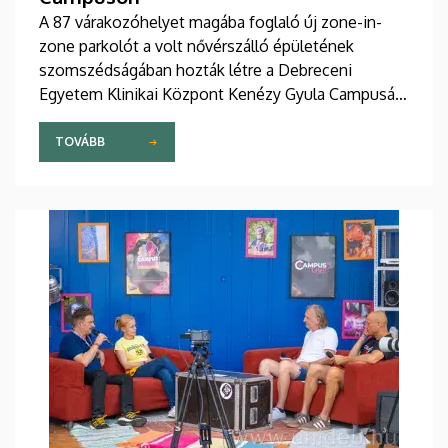
A 87 várakozóhelyet magába foglaló új zone-in-
zone parkolót a volt nővérszálló épületének
szomszédságában hozták létre a Debreceni
Egyetem Klinikai Központ Kenézy Gyula Campusán.
Az új területet várhatóan augusztusban nyitják meg
a járművek előtt.
TOVÁBB