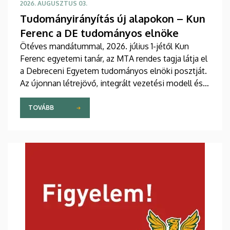
2026. AUGUSZTUS 03.
Tudományirányítás új alapokon – Kun
Ferenc a DE tudományos elnöke
Ötéves mandátummal, 2026. július 1-jétől Kun
Ferenc egyetemi tanár, az MTA rendes tagja látja el
a Debreceni Egyetem tudományos elnöki posztját.
Az újonnan létrejövő, integrált vezetési modell és a
fokozatosan kiépülő Tudományos Főigazgatóság
célja, hogy a nemzetközi versenyben új szintre
TOVÁBB
emelje az intézmény kutatási teljesítményét,
láthatóságát, valamint a tudományos eredmények
társadalmi és gazdasági hasznosulását.