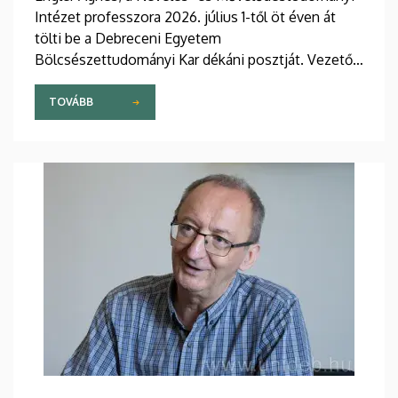
Intézet professzora 2026. július 1-től öt éven át
tölti be a Debreceni Egyetem
Bölcsészettudományi Kar dékáni posztját. Vezetői
stratégiájában fontos szerepet szán a kar
hagyományainak, a bölcsészképzés klasszikus
TOVÁBB
normáinak megőrzésének, egyben reagálva a
változó világ kihívásaira, elsősorban az oktatás, a
tudományos élet és a nemzetközi kapcsolatok
terén.