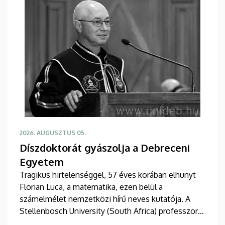
2026. AUGUSZTUS 05.
Díszdoktorát gyászolja a Debreceni
Egyetem
Tragikus hirtelenséggel, 57 éves korában elhunyt
Florian Luca, a matematika, ezen belül a
számelmélet nemzetközi hírű neves kutatója. A
Stellenbosch University (South Africa) professzorát
2025 novemberében avatta díszdoktorai sorába a