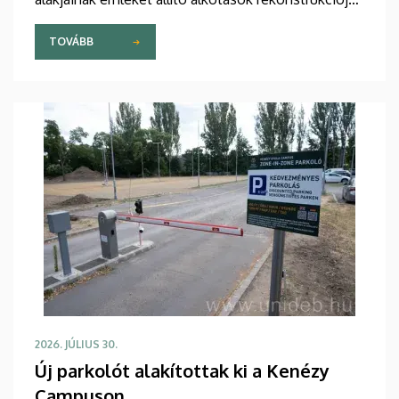
A munkálatokat az intézmény saját forrásból
finanszírozza.
TOVÁBB
2026. JÚLIUS 30.
Új parkolót alakítottak ki a Kenézy
Campuson