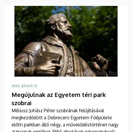
2026. JÚLIUS 31.
Megújulnak az Egyetem téri park
szobrai
Méliusz Juhász Péter szobrának felújításával
megkezdődött a Debreceni Egyetem Főépülete
előtti parkban álló négy, a művelődéstörténet nagy
alakjainak emléket állító alkotások rekonstrukciója.