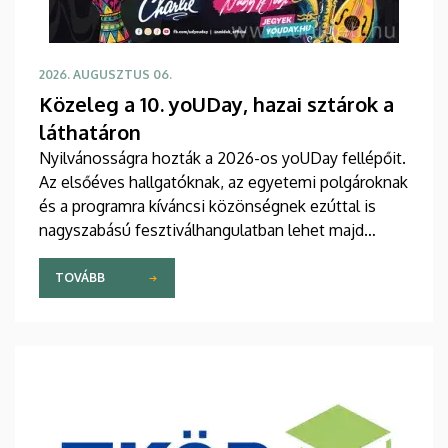
2026. AUGUSZTUS 06.
Közeleg a 10. yoUDay, hazai sztárok a
láthatáron
Nyilvánosságra hozták a 2026-os yoUDay fellépőit.
Az elsőéves hallgatóknak, az egyetemi polgároknak
és a programra kíváncsi közönségnek ezúttal is
nagyszabású fesztiválhangulatban lehet majd
része, grandiózus tanévnyitó stadionshow-n
vehetnek részt szeptember közepén.
TOVÁBB