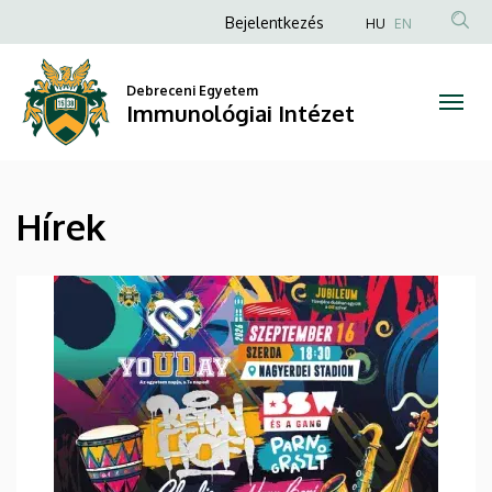
Hírek
Ugrás
Anonim
Bejelentkezés
HU
EN
a
Felhasználói
|
tartalomra
fiók
Debreceni Egyetem
Immunológiai
Immunológiai Intézet
menüje
Intézet
Hírek