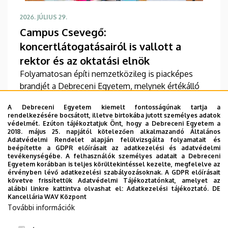
2026. JÚLIUS 29.
Campus Csevegő:
koncertlátogatásairól is vallott a
rektor és az oktatási elnök
Folyamatosan építi nemzetközileg is piacképes
brandjét a Debreceni Egyetem, melynek értékálló
népszerűségét a Campus Fesztivál is erősíti –
A Debreceni Egyetem kiemelt fontosságúnak tartja a
fogalmazott Bács Zoltán rektor, aki Fenyves
rendelkezésére bocsátott, illetve birtokába jutott személyes adatok
Veronika oktatási elnökkel a Campus TV
védelmét. Ezúton tájékoztatjuk Önt, hogy a Debreceni Egyetem a
2018. május 25. napjától kötelezően alkalmazandó Általános
podcastbeszélgetésében mutatta be az
TOVÁBB
Adatvédelmi Rendelet alapján felülvizsgálta folyamatait és
intézményt. Az egyetemi vezetők azt is elárulták,
beépítette a GDPR előírásait az adatkezelési és adatvédelmi
tevékenységébe. A felhasználók személyes adatait a Debreceni
mitől annyira népszerű az egyetem, és milyen
Egyetem korábban is teljes körültekintéssel kezelte, megfelelve az
koncertekre látogattak el a fesztiválon.
érvényben lévő adatkezelési szabályozásoknak. A GDPR előírásait
követve frissítettük Adatvédelmi Tájékoztatónkat, amelyet az
Oldalszámozás
alábbi linkre kattintva olvashat el:
Adatkezelési tájékoztató.
DE
1
2
3
4
5
6
Kancellária WAV Központ
Jelenlegi
Oldal
Oldal
Oldal
Oldal
Oldal
További információk
oldal
…
7
8
9
›
»