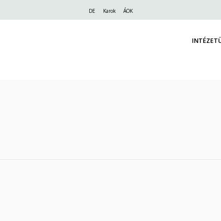
Felső
DE
Karok
ÁOK
navigáció
INTÉZET