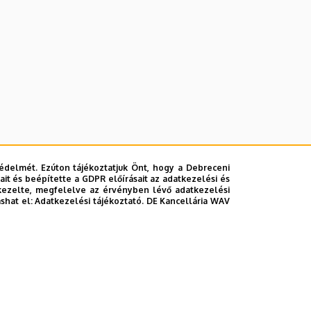
édelmét. Ezúton tájékoztatjuk Önt, hogy a Debreceni
it és beépítette a GDPR előírásait az adatkezelési és
kezelte, megfelelve az érvényben lévő adatkezelési
ashat el:
Adatkezelési tájékoztató.
DE Kancellária WAV