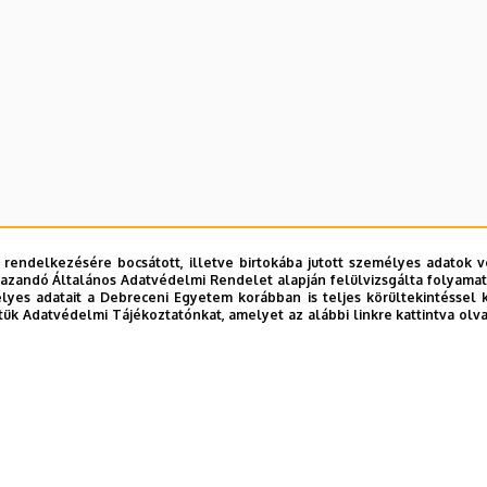
 rendelkezésére bocsátott, illetve birtokába jutott személyes adatok v
azandó Általános Adatvédelmi Rendelet alapján felülvizsgálta folyamata
yes adatait a Debreceni Egyetem korábban is teljes körültekintéssel 
tük Adatvédelmi Tájékoztatónkat, amelyet az alábbi linkre kattintva olv