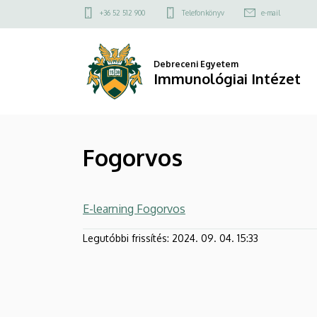
Fogorvos
Ugrás
Felső
+36 52 512 900
Telefonkönyv
e-mail
a
kapcsolat
|
tartalomra
menü
Immunológiai
Debreceni Egyetem
Immunológiai Intézet
Intézet
Fogorvos
E-learning Fogorvos
Legutóbbi frissítés:
2024. 09. 04. 15:33