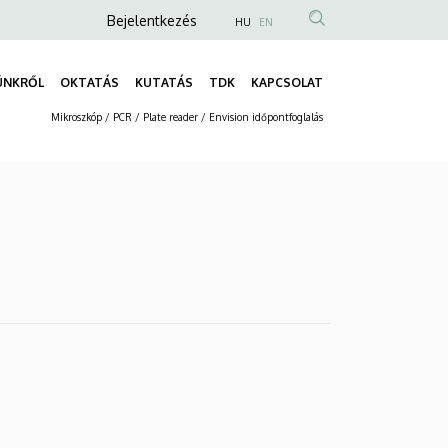
Anonim
Bejelentkezés
HU
EN
Felhasználói
fiók
ÜNKRŐL
OKTATÁS
KUTATÁS
TDK
KAPCSOLAT
Fő
menüje
Mikroszkóp / PCR / Plate reader / Envision időpontfoglalás
navigáció
Másodlagos
navigáció