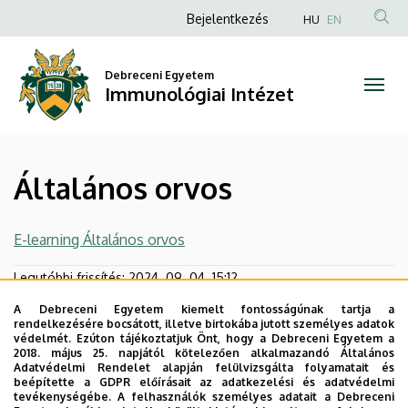
Általános
Ugrás
Anonim
Bejelentkezés
HU
EN
a
Felhasználói
orvos
tartalomra
fiók
Debreceni Egyetem
|
Immunológiai Intézet
menüje
Immunológiai
Intézet
Általános orvos
E-learning Általános orvos
Legutóbbi frissítés:
2024. 09. 04. 15:12
A Debreceni Egyetem kiemelt fontosságúnak tartja a
rendelkezésére bocsátott, illetve birtokába jutott személyes adatok
védelmét. Ezúton tájékoztatjuk Önt, hogy a Debreceni Egyetem a
2018. május 25. napjától kötelezően alkalmazandó Általános
Adatvédelmi Rendelet alapján felülvizsgálta folyamatait és
beépítette a GDPR előírásait az adatkezelési és adatvédelmi
tevékenységébe. A felhasználók személyes adatait a Debreceni