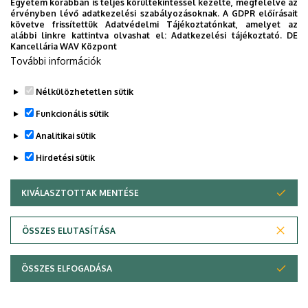
Egyetem korábban is teljes körültekintéssel kezelte, megfelelve az
érvényben lévő adatkezelési szabályozásoknak. A GDPR előírásait
követve frissítettük Adatvédelmi Tájékoztatónkat, amelyet az
alábbi linkre kattintva olvashat el:
Adatkezelési tájékoztató.
DE
Kancellária WAV Központ
További információk
Nélkülözhetetlen sütik
Funkcionális sütik
Analitikai sütik
Hirdetési sütik
KIVÁLASZTOTTAK MENTÉSE
WITHDRAW CONSENT
Adatvédelem
Adatvédelem
ÖSSZES ELUTASÍTÁSA
Technikai információk
ÖSSZES ELFOGADÁSA
Szerzői jog &másolat; @év @szervezet @verzió