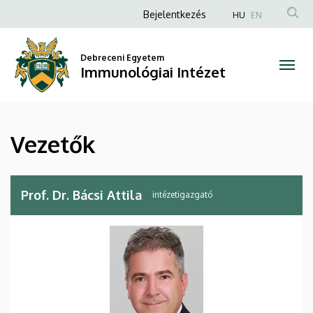
Vezetők
Ugrás
Anonim
Bejelentkezés
HU
EN
a
Felhasználói
|
tartalomra
fiók
Debreceni Egyetem
Immunológiai
Immunológiai Intézet
menüje
Intézet
Vezetők
Prof. Dr. Bácsi Attila
intézetigazgató