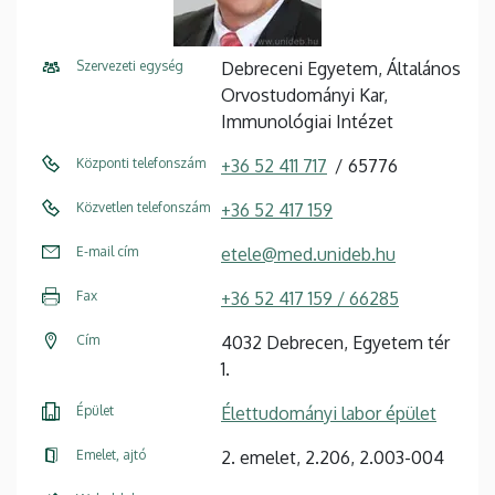
Szervezeti egység
Debreceni Egyetem, Általános
Orvostudományi Kar,
Immunológiai Intézet
Központi telefonszám
+36 52 411 717
65776
Közvetlen telefonszám
+36 52 417 159
E-mail cím
etele@med.unideb.hu
Fax
+36 52 417 159 / 66285
Cím
4032 Debrecen, Egyetem tér
1.
Épület
Élettudományi labor épület
Emelet, ajtó
2. emelet, 2.206, 2.003-004