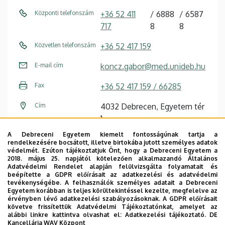
Központi telefonszám
+36 52 411
6888
6587
717
8
8
Közvetlen telefonszám
+36 52 417 159
E-mail cím
koncz.gabor@med.unideb.hu
Fax
+36 52 417 159 / 66285
Cím
4032 Debrecen, Egyetem tér
1.
A Debreceni Egyetem kiemelt fontosságúnak tartja a
Épület
Élettudományi labor épület
rendelkezésére bocsátott, illetve birtokába jutott személyes adatok
védelmét. Ezúton tájékoztatjuk Önt, hogy a Debreceni Egyetem a
Emelet, ajtó
2. emelet, 2.508, 2.006
2018. május 25. napjától kötelezően alkalmazandó Általános
Adatvédelmi Rendelet alapján felülvizsgálta folyamatait és
beépítette a GDPR előírásait az adatkezelési és adatvédelmi
Weboldal
Szervezeti weboldal
tevékenységébe. A felhasználók személyes adatait a Debreceni
Tudóstér profil
Egyetem korábban is teljes körültekintéssel kezelte, megfelelve az
érvényben lévő adatkezelési szabályozásoknak. A GDPR előírásait
követve frissítettük Adatvédelmi Tájékoztatónkat, amelyet az
alábbi linkre kattintva olvashat el:
Adatkezelési tájékoztató.
DE
Kancellária WAV Központ