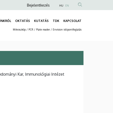
Anonim
Bejelentkezés
HU
EN
Felhasználói
fiók
ÜNKRŐL
OKTATÁS
KUTATÁS
TDK
KAPCSOLAT
Fő
menüje
Mikroszkóp / PCR / Plate reader / Envision időpontfoglalás
navigáció
Másodlagos
navigáció
udományi Kar, Immunológiai Intézet