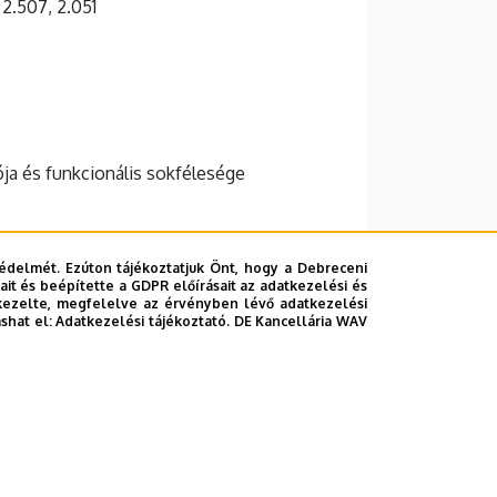
 2.507, 2.051
ója és funkcionális sokfélesége
édelmét. Ezúton tájékoztatjuk Önt, hogy a Debreceni
it és beépítette a GDPR előírásait az adatkezelési és
kezelte, megfelelve az érvényben lévő adatkezelési
ashat el:
Adatkezelési tájékoztató.
DE Kancellária WAV