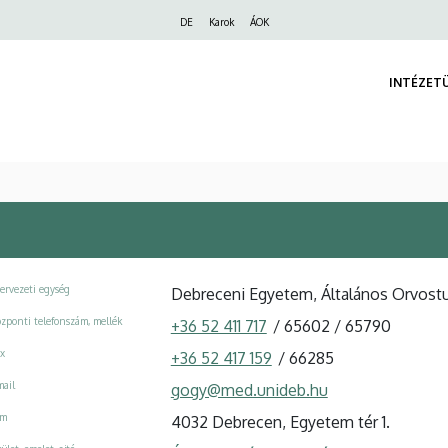
Felső
DE
Karok
ÁOK
navigáció
INTÉZET
ervezeti egység
Debreceni Egyetem, Általános Orvost
zponti telefonszám, mellék
+36 52 411 717
/
65602
/
65790
x
+36 52 417 159
/
66285
ail
gogy@med.unideb.hu
ím
4032 Debrecen, Egyetem tér 1.