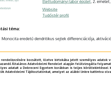
ület, emelet, ajtó
Élettudományi labor épület
, 2. emelet,
eboldalak
Website
Tudóstér profil
tási téma:
Monocita eredetű dendritikus sejtek differenciációja, aktiváci
 rendelkezésére bocsátott, illetve birtokába jutott személyes adatok v
azandó Általános Adatvédelmi Rendelet alapján felülvizsgálta folyamata
yes adatait a Debreceni Egyetem korábban is teljes körültekintéssel 
tük Adatvédelmi Tájékoztatónkat, amelyet az alábbi linkre kattintva olv