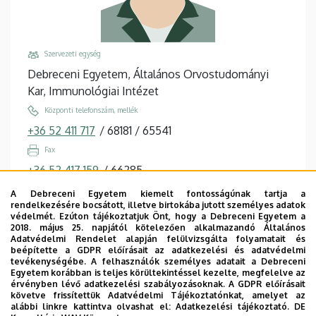
Szervezeti egység
Debreceni Egyetem, Általános Orvostudományi
Kar, Immunológiai Intézet
Központi telefonszám, mellék
+36 52 411 717
/
68181
/
65541
Fax
+36 52 417 159
/
66285
Email
A Debreceni Egyetem kiemelt fontosságúnak tartja a
rendelkezésére bocsátott, illetve birtokába jutott személyes adatok
varga.aliz@med.unideb.hu
védelmét. Ezúton tájékoztatjuk Önt, hogy a Debreceni Egyetem a
2018. május 25. napjától kötelezően alkalmazandó Általános
Cím
Adatvédelmi Rendelet alapján felülvizsgálta folyamatait és
4032 Debrecen, Egyetem tér 1.
beépítette a GDPR előírásait az adatkezelési és adatvédelmi
tevékenységébe. A felhasználók személyes adatait a Debreceni
Épület, emelet, ajtó
Egyetem korábban is teljes körültekintéssel kezelte, megfelelve az
érvényben lévő adatkezelési szabályozásoknak. A GDPR előírásait
Élettudományi labor épület
, 2. emelet, 2.208,
követve frissítettük Adatvédelmi Tájékoztatónkat, amelyet az
2.003-2.004
alábbi linkre kattintva olvashat el:
Adatkezelési tájékoztató.
DE