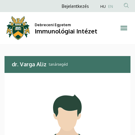
dr.
Ugrás
Anonim
Bejelentkezés
HU
EN
a
Felhasználói
Varga
tartalomra
fiók
Debreceni Egyetem
Aliz
Immunológiai Intézet
menüje
|
Immunológiai
dr. Varga Aliz
Intézet
tanársegéd