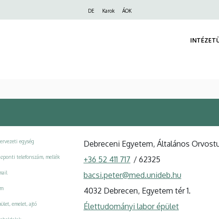
Felső
DE
Karok
ÁOK
navigáció
INTÉZET
ervezeti egység
Debreceni Egyetem, Általános Orvost
zponti telefonszám, mellék
+36 52 411 717
/
62325
ail
bacsi.peter@med.unideb.hu
ím
4032 Debrecen, Egyetem tér 1.
ület, emelet, ajtó
Élettudományi labor épület