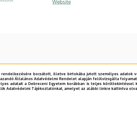
eboldalak
Website
 rendelkezésére bocsátott, illetve birtokába jutott személyes adatok v
azandó Általános Adatvédelmi Rendelet alapján felülvizsgálta folyamata
yes adatait a Debreceni Egyetem korábban is teljes körültekintéssel 
tük Adatvédelmi Tájékoztatónkat, amelyet az alábbi linkre kattintva olv