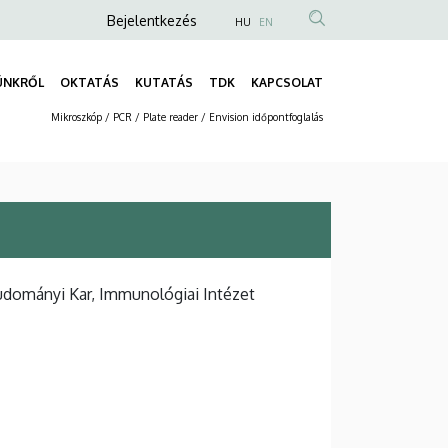
Anonim
Bejelentkezés
HU
EN
Felhasználói
fiók
ÜNKRŐL
OKTATÁS
KUTATÁS
TDK
KAPCSOLAT
Fő
menüje
Mikroszkóp / PCR / Plate reader / Envision időpontfoglalás
navigáció
Másodlagos
navigáció
udományi Kar, Immunológiai Intézet