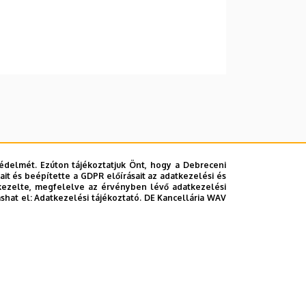
édelmét. Ezúton tájékoztatjuk Önt, hogy a Debreceni
it és beépítette a GDPR előírásait az adatkezelési és
kezelte, megfelelve az érvényben lévő adatkezelési
ashat el:
Adatkezelési tájékoztató.
DE Kancellária WAV