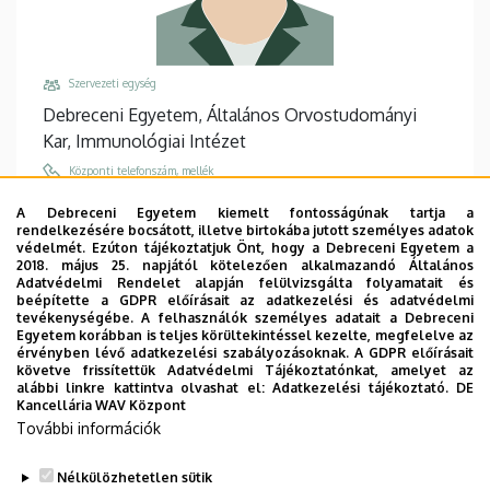
Szervezeti egység
Debreceni Egyetem, Általános Orvostudományi
Kar, Immunológiai Intézet
Központi telefonszám, mellék
+36 52 411 717
/
65242
A Debreceni Egyetem kiemelt fontosságúnak tartja a
rendelkezésére bocsátott, illetve birtokába jutott személyes adatok
Email
védelmét. Ezúton tájékoztatjuk Önt, hogy a Debreceni Egyetem a
szollosi.attila@med.unideb.hu
2018. május 25. napjától kötelezően alkalmazandó Általános
Adatvédelmi Rendelet alapján felülvizsgálta folyamatait és
Cím
beépítette a GDPR előírásait az adatkezelési és adatvédelmi
tevékenységébe. A felhasználók személyes adatait a Debreceni
4032 Debrecen, Egyetem tér 1.
Egyetem korábban is teljes körültekintéssel kezelte, megfelelve az
érvényben lévő adatkezelési szabályozásoknak. A GDPR előírásait
Épület, emelet, ajtó
követve frissítettük Adatvédelmi Tájékoztatónkat, amelyet az
Élettudományi labor épület
, 2. emelet, 2.203
alábbi linkre kattintva olvashat el:
Adatkezelési tájékoztató.
DE
Kancellária WAV Központ
Weboldalak
További információk
Website
Tudóstér profil
Nélkülözhetetlen sütik