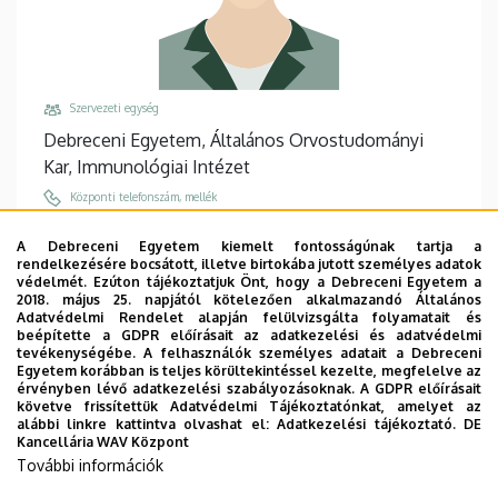
Szervezeti egység
Debreceni Egyetem, Általános Orvostudományi
Kar, Immunológiai Intézet
Központi telefonszám, mellék
+36 52 512 900
/
65541
A Debreceni Egyetem kiemelt fontosságúnak tartja a
Email
rendelkezésére bocsátott, illetve birtokába jutott személyes adatok
védelmét. Ezúton tájékoztatjuk Önt, hogy a Debreceni Egyetem a
berki.pal.angela@med.unideb.hu
2018. május 25. napjától kötelezően alkalmazandó Általános
Adatvédelmi Rendelet alapján felülvizsgálta folyamatait és
Cím
beépítette a GDPR előírásait az adatkezelési és adatvédelmi
4032 Debrecen, Egyetem tér 1.
tevékenységébe. A felhasználók személyes adatait a Debreceni
Egyetem korábban is teljes körültekintéssel kezelte, megfelelve az
Épület, emelet, ajtó
érvényben lévő adatkezelési szabályozásoknak. A GDPR előírásait
követve frissítettük Adatvédelmi Tájékoztatónkat, amelyet az
Élettudományi labor épület
, 2. emelet, 2.003-2.004
alábbi linkre kattintva olvashat el:
Adatkezelési tájékoztató.
DE
Kancellária WAV Központ
Weboldalak
További információk
Website