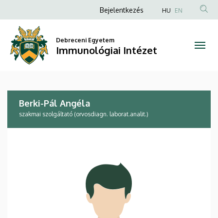
Berki-
Ugrás
Anonim
Bejelentkezés
HU
EN
a
Felhasználói
Pál
tartalomra
fiók
Debreceni Egyetem
Angéla
Immunológiai Intézet
menüje
|
Immunológiai
Berki-Pál Angéla
Intézet
szakmai szolgáltató (orvosdiagn. laborat.analit.)