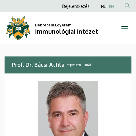
Prof.
Ugrás
Anonim
Bejelentkezés
HU
EN
a
Felhasználói
Dr.
tartalomra
fiók
Debreceni Egyetem
Bácsi
Immunológiai Intézet
menüje
Attila
|
Prof. Dr. Bácsi Attila
Immunológiai
egyetemi tanár
Intézet