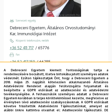
Szervezeti egység
Debreceni Egyetem, Általános Orvostudományi
Kar, Immunológiai Intézet
Központi telefonszám, mellék
+36 52 411 717
/
65776
Fax
+36 52 417 159
/
66285
Email
A Debreceni Egyetem kiemelt fontosságúnak tartja a
rendelkezésére bocsátott, illetve birtokába jutott személyes adatok
etele@med.unideb.hu
védelmét. Ezúton tájékoztatjuk Önt, hogy a Debreceni Egyetem a
2018. május 25. napjától kötelezően alkalmazandó Általános
Cím
Adatvédelmi Rendelet alapján felülvizsgálta folyamatait és
4032 Debrecen, Egyetem tér 1.
beépítette a GDPR előírásait az adatkezelési és adatvédelmi
tevékenységébe. A felhasználók személyes adatait a Debreceni
Épület, emelet, ajtó
Egyetem korábban is teljes körültekintéssel kezelte, megfelelve az
érvényben lévő adatkezelési szabályozásoknak. A GDPR előírásait
Élettudományi labor épület
, 2. emelet, 2.206,
követve frissítettük Adatvédelmi Tájékoztatónkat, amelyet az
2.003-004
alábbi linkre kattintva olvashat el:
Adatkezelési tájékoztató.
DE