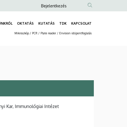
Anonim
Bejelentkezés
Felhasználói
fiók
ÜNKRŐL
OKTATÁS
KUTATÁS
TDK
KAPCSOLAT
Fő
menüje
Mikroszkóp / PCR / Plate reader / Envision időpontfoglalás
navigáció
Másodlagos
navigáció
i Kar, Immunológiai Intézet