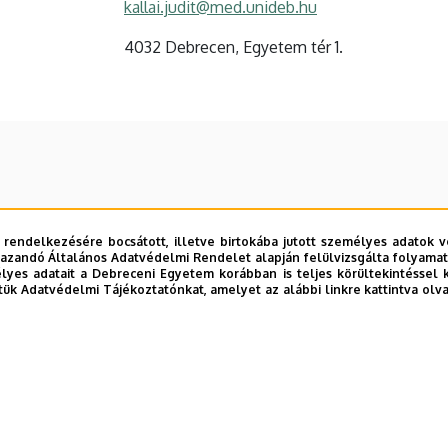
kallai.judit@med.unideb.hu
4032 Debrecen, Egyetem tér 1.
 rendelkezésére bocsátott, illetve birtokába jutott személyes adatok v
azandó Általános Adatvédelmi Rendelet alapján felülvizsgálta folyamata
yes adatait a Debreceni Egyetem korábban is teljes körültekintéssel 
tük Adatvédelmi Tájékoztatónkat, amelyet az alábbi linkre kattintva olv