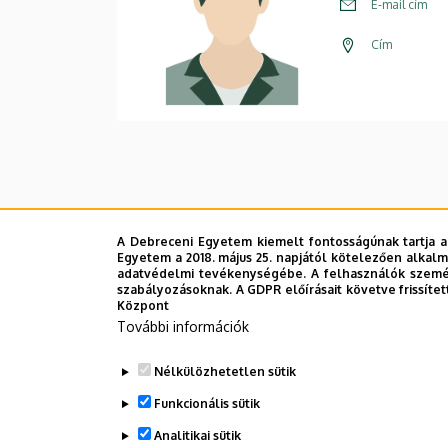
E-mail cím
Cím
A Debreceni Egyetem kiemelt fontosságúnak tartja a
Egyetem a 2018. május 25. napjától kötelezően alkalm
adatvédelmi tevékenységébe. A felhasználók személ
szabályozásoknak. A GDPR előírásait követve frissítet
Központ
További információk
Nélkülözhetetlen sütik
Funkcionális sütik
Analitikai sütik