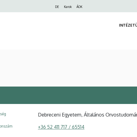
Felső
DE
Karok
ÁOK
navigáció
INTÉZET
ység
Debreceni Egyetem, Általános Orvostudomány
fonszám
+36 52 411 717 / 65514