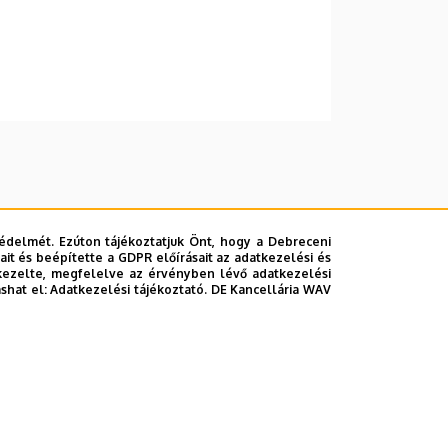
édelmét. Ezúton tájékoztatjuk Önt, hogy a Debreceni
it és beépítette a GDPR előírásait az adatkezelési és
kezelte, megfelelve az érvényben lévő adatkezelési
ashat el:
Adatkezelési tájékoztató.
DE Kancellária WAV