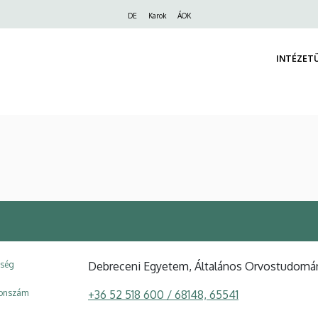
Felső
DE
Karok
ÁOK
navigáció
INTÉZET
ység
Debreceni Egyetem, Általános Orvostudomány
fonszám
+36 52 518 600 / 68148, 65541