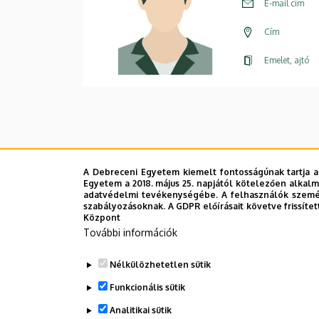
E-mail cím
Cím
Emelet, ajtó
A Debreceni Egyetem kiemelt fontosságúnak tartja a
Egyetem a 2018. május 25. napjától kötelezően alkalm
adatvédelmi tevékenységébe. A felhasználók személ
szabályozásoknak. A GDPR előírásait követve frissítet
Központ
További információk
Nélkülözhetetlen sütik
Funkcionális sütik
Analitikai sütik