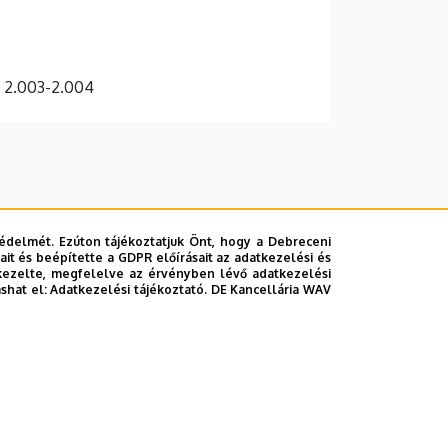
, 2.003-2.004
édelmét. Ezúton tájékoztatjuk Önt, hogy a Debreceni
it és beépítette a GDPR előírásait az adatkezelési és
kezelte, megfelelve az érvényben lévő adatkezelési
ashat el:
Adatkezelési tájékoztató.
DE Kancellária WAV