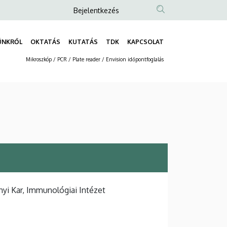
Anonim
Bejelentkezés
Felhasználói
fiók
ÜNKRŐL
OKTATÁS
KUTATÁS
TDK
KAPCSOLAT
Fő
menüje
Mikroszkóp / PCR / Plate reader / Envision időpontfoglalás
navigáció
Másodlagos
navigáció
i Kar, Immunológiai Intézet