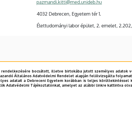
pazmandi.kitti@med.unideb.hu
4032 Debrecen, Egyetem tér 1.
Élettudományi labor épület, 2. emelet, 2.202
 rendelkezésére bocsátott, illetve birtokába jutott személyes adatok v
azandó Általános Adatvédelmi Rendelet alapján felülvizsgálta folyamata
yes adatait a Debreceni Egyetem korábban is teljes körültekintéssel 
tük Adatvédelmi Tájékoztatónkat, amelyet az alábbi linkre kattintva olv