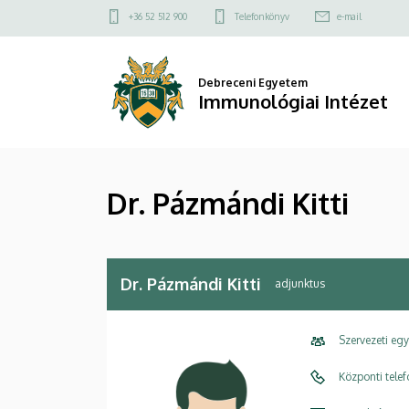
Dr.
Ugrás
Felső
+36 52 512 900
Telefonkönyv
e-mail
a
kapcsolat
Pázmándi
tartalomra
menü
Kitti
Debreceni Egyetem
Immunológiai Intézet
|
Immunológiai
Dr. Pázmándi Kitti
Intézet
Dr. Pázmándi Kitti
adjunktus
Szervezeti eg
Központi tele